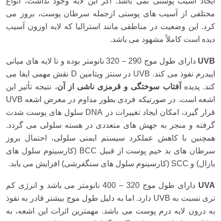
ایجاد آسیب پوستی نمی باشد. اگر این لایه وجود نداشت، انواع
مختلفی از آسیب های پوستی ازجمله سرطان پوست، بروز می
کرد. این وضعیت در مناطقی مانند استرالیا كه لایه اوزون آسیب
دیده است كاملاً مشهود می باشد.
UVB
دارای طول موج 290 – 320 نانومتر بوده و تا لایه های میانی
اپیدرم نفوذ می كند. UVB در سنتز ویتامین D نقش مهمی ایفا می
كند. پدیده
آفتاب سوختگی و قرمزی ناشی از آن
، نتیجه تأثیر این
اشعه است. در صورتیكه فردی بطور مداوم در معرض اشعه UVB
قرار گیرد، امكان ایجاد تغییرات در DNA سلول های پوست شدت
گرفته و منجر به جهش های متعددی در هسته سلولی می گردد.
همچنین با كاهش عملكرد سیستم ایمنی سلولی، احتمال بروز
سرطان های بد خیم پوست از قبیل BCC (كارسینوم سلول های
بازال) و SCC (كارسینوم سلول های سنگفرشی) افزایش می یابد.
UVA
دارای طول موج 320 – 400 نانومتر می باشد و انرژی كم
تری نسبت به UVB دارد. اما به دلیل طول موج بیشتر قادر به نفوذ
به درون لایه درم پوست می باشد. مهمترین اثرات این اشعه، به