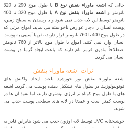
حالی كه
اشعه ماوراء بنفش نوع B
با طول موج 290 تا 320
نانومتر و
اشعه ماوراء بنفش نوع A
با طول موج 320 تا 400
نانومتر توسط این لایه جذب نمی شود و با رسیدن به سطح زمین،
پوست انسان را دچار عوارض ناخواسته می نماید. امواج مرئی كه
در طول موج 400 تا 760 نانومتر قرار دارند، تقریبا آسیبی به پوست
انسان وارد نمی كنند. امواج با طول موج بالاتر از 760 نانومتر
اصطلاحاً مادون قرمز نام دارند كه باعث ایجاد گرما در پوست
انسان می گردد.
اثرات اشعه ماوراء بنفش
اشعه ماوراء بنفش نور خورشید باعث ایجاد واكنش های
فوتوبیولوژیك در سلول های تشكیل دهنده پوست می گردد. اشعه
های با طول موج کوتاه تر انرژی بیشتری دارند، اما نفوذ آن ها در
پوست کمتر است و عمدتا در لایه های سطحی پوست جذب می
شوند.
خوشبختانه UVC توسط لایه اوزون جذب می شود بنابراین قادر به